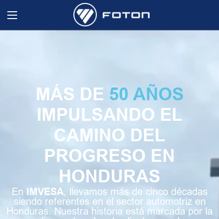
MÁS DE
50 AÑOS
IMPULSANDO EL
CAMINO DEL
PROGRESO EN
HONDURAS
En
IMVESA
, llevamos más de cinco décadas
siendo referentes en el sector automotriz en
Honduras. Nuestra historia está marcada por la