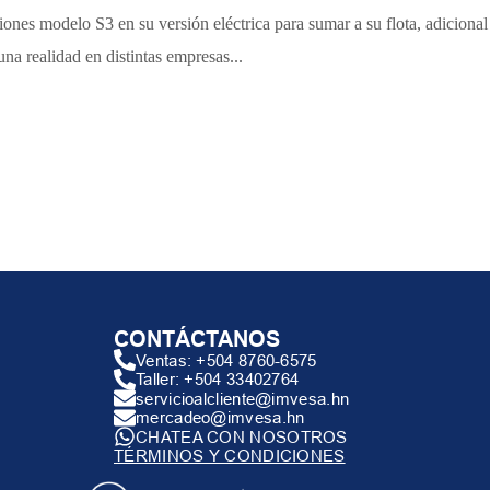
nes modelo S3 en su versión eléctrica para sumar a su flota, adicional
na realidad en distintas empresas...
CONTÁCTANOS
Ventas: +504 8760-6575
Taller: +504 33402764
servicioalcliente@imvesa.hn
mercadeo@imvesa.hn
CHATEA CON NOSOTROS
TÉRMINOS Y CONDICIONES