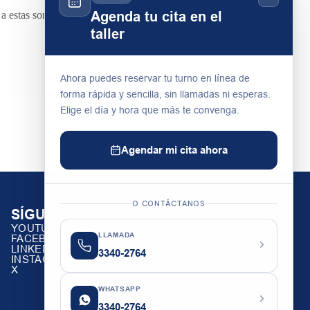
Agenda tu cita en el
 a estas son 10 Truck Mates los que también se unen a las
taller
Ahora puedes reservar tu turno en línea de
forma rápida y sencilla, sin llamadas ni esperas.
Elige el día y hora que más te convenga.
Agendar mi cita ahora
O CONTÁCTANOS
SÍGUENOS
YOUTUBE
LLAMADA
FACEBOOK
LINKEDIN
3340-2764
INSTAGRAM
X
WHATSAPP
3340-2764